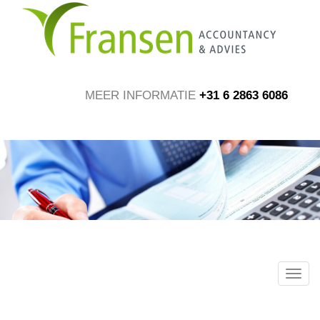
Skip
to
main
content
MEER INFORMATIE
+31 6 2863 6086
Togg
navig